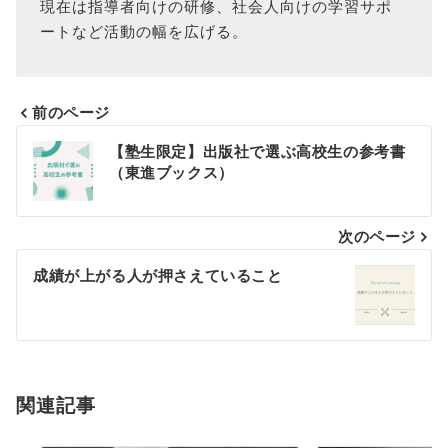
現在は指導者向けの研修、社会人向けの学習サポ
ートなど活動の幅を広げる。
前のページ
投
【塾生限定】出版社で選ぶ高校生の参考書
（東進ブックス）
稿
ナ
次のページ
ビ
成績が上がる人が押さえていること
ゲ
ー
シ
関連記事
ョ
ン