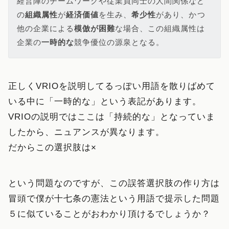
経営陣のチームワークや従業員同士の人間関係など
の
組織属性
が
経済価値
を生み、
希少性
があり、かつ
他の企業による
模倣が困難
な場合、この組織属性は
企業の
一時的な
競争優位の源泉となる。
正しくVRIOを説明してるっぽい用語を散りばめて
いる中に「一時的な」という表記があります。
VRIOの説明ではここは「持続的な」となっていま
したから、ニュアンスが異なります。
だからこの選択肢は×
という問題なのですが、この誤答選択肢の作り方は
冒頭で僕が十七条の憲法という用語で提示した問題
５に似ていることがおわかり頂けるでしょうか？